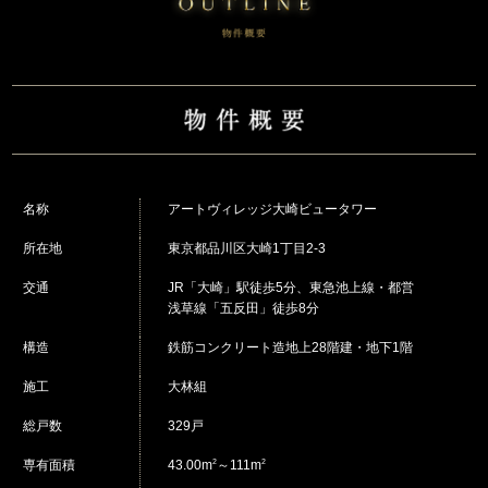
名称
アートヴィレッジ大崎ビュータワー
所在地
東京都品川区大崎1丁目2-3
交通
JR「大崎」駅徒歩5分、東急池上線・都営
浅草線「五反田」徒歩8分
構造
鉄筋コンクリート造地上28階建・地下1階
施工
大林組
総戸数
329戸
2
2
専有面積
43.00m
～111m