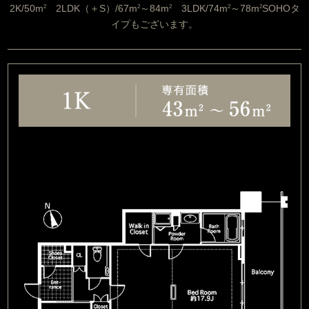
2K/50m
2
2LDK（＋S）/67m
2
～84m
2
3LDK/74m
2
～78m
2
SOHOタ
イプもございます。