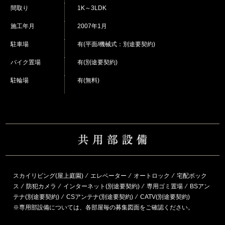
間取り
1K～3LDK
施工年月
2007年1月
駐車場
有(平面/機械式：別途要契約)
バイク置場
有(別途要契約)
駐輪場
有(無料)
スカイリビング(屋上庭園) ⁄ エレベーター ⁄ オートロック ⁄ 宅配ボック
ス ⁄ 防犯カメラ ⁄ インターネット(別途要契約) ⁄ 専用ゴミ置場 ⁄ BSアン
テナ(別途要契約) ⁄ CSアンテナ(別途要契約) ⁄ CATV(別途要契約)
※専用部設備については、各部屋毎の募集図面をご確認ください。