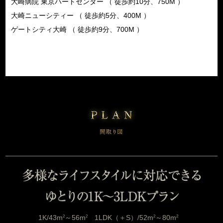
大崎病院 東京ハートセンター （ 徒歩約10分、750M ）
大崎ニューシティー （ 徒歩約5分、400M ）
ゲートシティ大崎 （ 徒歩約9分、700M ）
1K/43m
2
～56m
2
1LDK（＋S）/52m
2
～80m
2