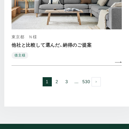
東京都 Ｎ様
他社と比較して選んだ、納得のご提案
借主様
次へ
1
2
3
…
530