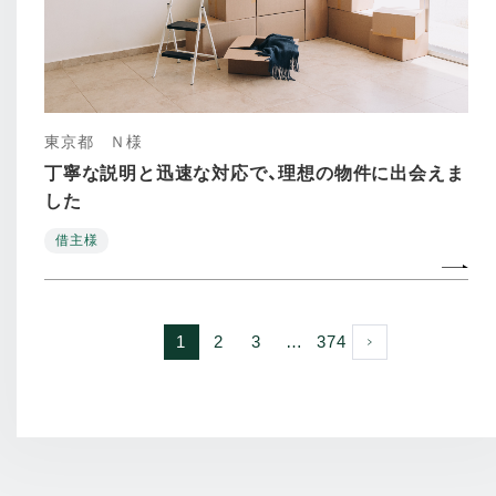
東京都 Ｎ様
丁寧な説明と迅速な対応で、理想の物件に出会えま
した
借主様
次へ
1
2
3
…
374