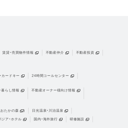
賃貸・売買物件情報
不動産仲介
不動産投資
・カードキー
24時間コールセンター
・暮らし情報
不動産オーナー様向け情報
おおたかの森
)
日光温泉・川治温泉
ボジア・ホテル
国内・海外旅行
研修施設