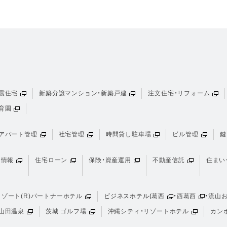
震住宅
新築分譲マンション・新築戸建
注文住宅・リフォーム
育園
アパート管理
社宅管理
時間貸し駐車場
ビル管理
鍵
け情報
住宅ローン
保険・資産運用
不動産信託
住まい
ゾート(R)パートナーホテル
ビジネスホテル(
葛西
・
西葛西
・
流山
山田温泉
茨城 ゴルフ場
沖縄シティ・リゾートホテル
カン