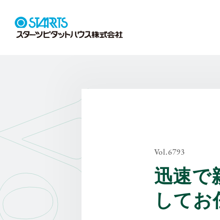
Vol.6793
迅速で
してお