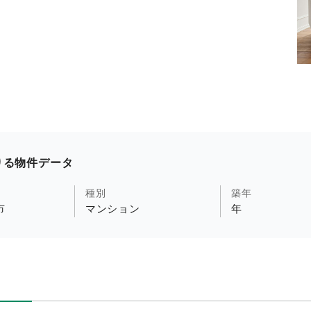
りる物件データ
種別
築年
市
マンション
年