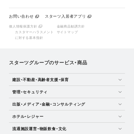
お問い合わせ
スターツ入居者アプリ
個人情報保護方針
金融商品勧誘方針
カスタマーハラスメント
サイトマップ
に対する基本指針
スターツグループのサービス・商品
建設・不動産・高齢者支援・保育
土地活用・免震住宅
管理・セキュリティ
新築分譲マンション・新築戸建
マンション・アパート管理
出版・メディア・金融・コンサルティング
注文住宅・リフォーム
社宅管理
女性・OL向け情報
賃貸・売買物件情報
ホテル・レジャー
時間貸し駐車場
住宅ローン
不動産仲介
ディズニーリゾート(R)パートナーホテル
ビル管理
流通施設運営・物販飲食・文化
保険・資産運用
不動産投資