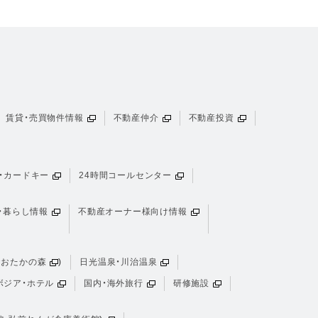
賃貸・売買物件情報
不動産仲介
不動産投資
・カードキー
24時間コールセンター
・暮らし情報
不動産オーナー様向け情報
おおたかの森
)
日光温泉・川治温泉
ボジア・ホテル
国内・海外旅行
研修施設