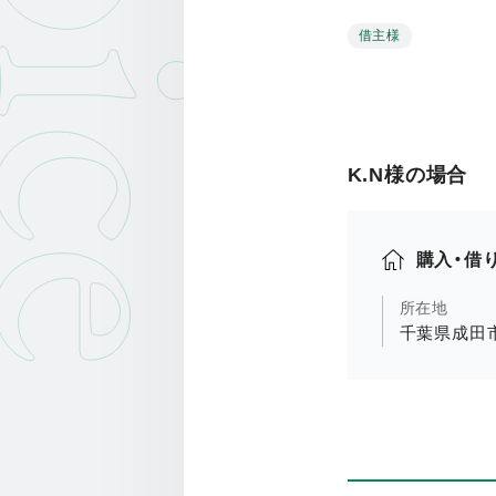
oice
借主様
K.N様の場合
購入・借
所在地
千葉県成田