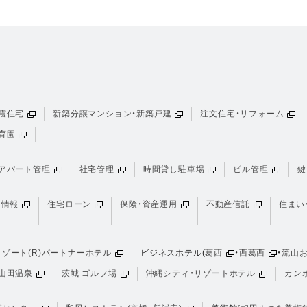
震住宅
新築分譲マンション・新築戸建
注文住宅・リフォーム
育園
アパート管理
社宅管理
時間貸し駐車場
ビル管理
鍵
け情報
住宅ローン
保険・資産運用
不動産信託
住まい
ゾート(R)パートナーホテル
ビジネスホテル(
葛西
・
西葛西
・
流山
山田温泉
茨城 ゴルフ場
沖縄シティ・リゾートホテル
カン