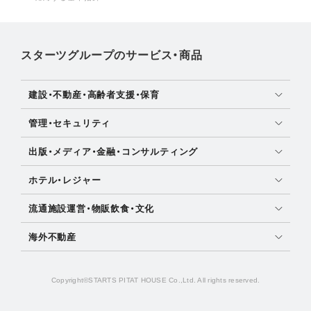
スターツグループのサービス・商品
建設・不動産・高齢者支援・保育
土地活用・免震住宅
管理・セキュリティ
新築分譲マンション・新築戸建
マンション・アパート管理
出版・メディア・金融・コンサルティング
注文住宅・リフォーム
社宅管理
女性・OL向け情報
賃貸・売買物件情報
ホテル・レジャー
時間貸し駐車場
住宅ローン
不動産仲介
ディズニーリゾート(R)パートナーホテル
ビル管理
流通施設運営・物販飲食・文化
保険・資産運用
不動産投資
ビジネスホテル(
葛西
・
西葛西
・
流山おおたかの森
)
鍵・カードキー
ショッピングセンター
不動産信託
海外不動産
介護・認可保育園
日光温泉・川治温泉
24時間コールセンター
和風レストラン(
京橋
・
新浦安
)
住まい・暮らし情報
国際事業本部（日本）
信州・戸倉上山田温泉
美術館(
相田みつを美術館
・
弘前れんが倉庫美術館
)
不動産オーナー様向け情報
Copyright©STARTS PITAT HOUSE Co.,Ltd. All rights reserved.
上海
茨城 ゴルフ場
北京
沖縄シティ・リゾートホテル