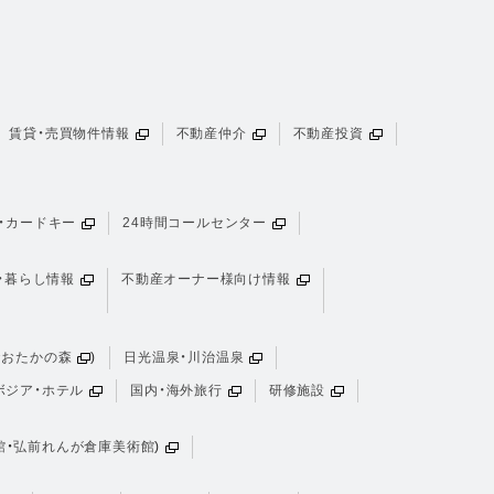
賃貸・売買物件情報
不動産仲介
不動産投資
・カードキー
24時間コールセンター
・暮らし情報
不動産オーナー様向け情報
おおたかの森
)
日光温泉・川治温泉
ボジア・ホテル
国内・海外旅行
研修施設
館
・
弘前れんが倉庫美術館
)