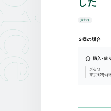
oice
した
買主様
Ｓ様の場合
購入・借
所在地
東京都青梅