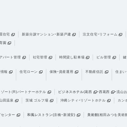
震住宅
新築分譲マンション・新築戸建
注文住宅・リフォーム
育園
アパート管理
社宅管理
時間貸し駐車場
ビル管理
鍵
け情報
住宅ローン
保険・資産運用
不動産信託
住まい
ゾート(R)パートナーホテル
ビジネスホテル(
葛西
・
西葛西
・
流山
山田温泉
茨城 ゴルフ場
沖縄シティ・リゾートホテル
カン
グセンター
和風レストラン(
京橋
・
新浦安
)
美術館(
相田みつを美術