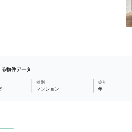
りる物件データ
種別
築年
市
マンション
年