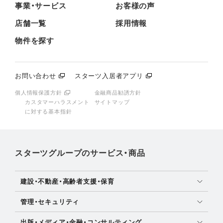
事業・サービス
お客様の声
店舗一覧
採用情報
物件を探す
お問い合わせ
スターツ入居者アプリ
個人情報保護方針
金融商品勧誘方針
カスタマーハラスメント
サイトマップ
に対する基本指針
スターツグループのサービス・商品
建設・不動産・高齢者支援・保育
土地活用・免震住宅
管理・セキュリティ
新築分譲マンション・新築戸建
マンション・アパート管理
出版・メディア・金融・コンサルティング