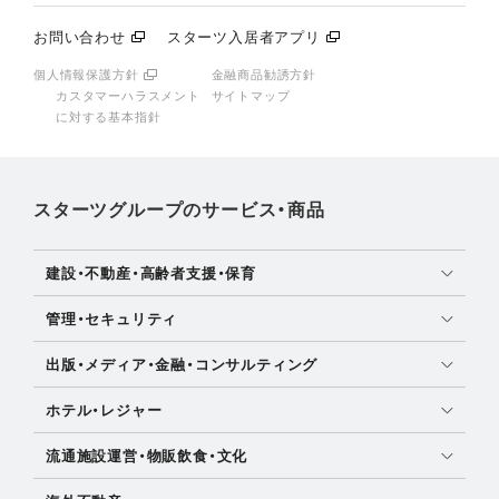
お問い合わせ
スターツ入居者アプリ
個人情報保護方針
金融商品勧誘方針
カスタマーハラスメント
サイトマップ
に対する基本指針
スターツグループのサービス・商品
建設・不動産・高齢者支援・保育
土地活用・免震住宅
管理・セキュリティ
新築分譲マンション・新築戸建
マンション・アパート管理
出版・メディア・金融・コンサルティング
注文住宅・リフォーム
社宅管理
女性・OL向け情報
賃貸・売買物件情報
ホテル・レジャー
時間貸し駐車場
住宅ローン
不動産仲介
ディズニーリゾート(R)パートナーホテル
ビル管理
流通施設運営・物販飲食・文化
保険・資産運用
不動産投資
ビジネスホテル(
葛西
・
西葛西
・
流山おおたかの森
)
鍵・カードキー
ショッピングセンター