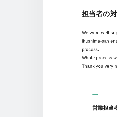
担当者の
We were well sup
Ikushima-san ens
process.
Whole process we
Thank you very 
営業担当