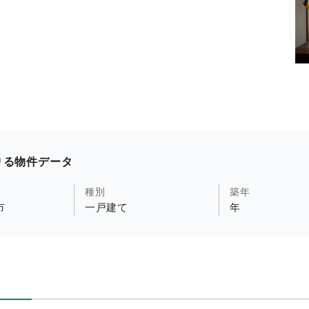
りる物件データ
種別
築年
市
一戸建て
年