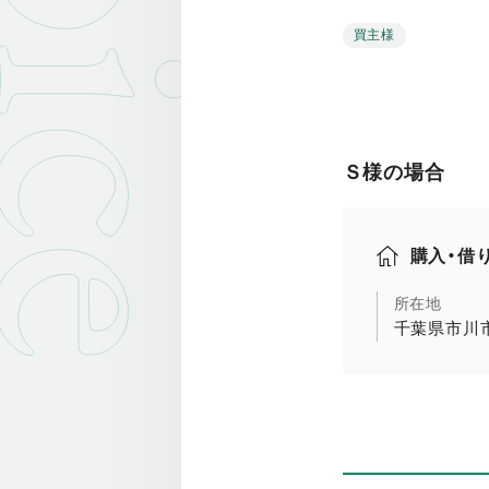
oice
買主様
Ｓ様の場合
購入・借
所在地
千葉県市川