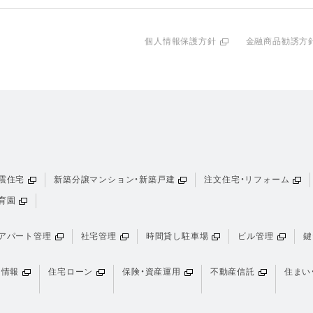
個人情報保護方針
金融商品勧誘方
震住宅
新築分譲マンション・新築戸建
注文住宅・リフォーム
育園
アパート管理
社宅管理
時間貸し駐車場
ビル管理
鍵
け情報
住宅ローン
保険・資産運用
不動産信託
住まい