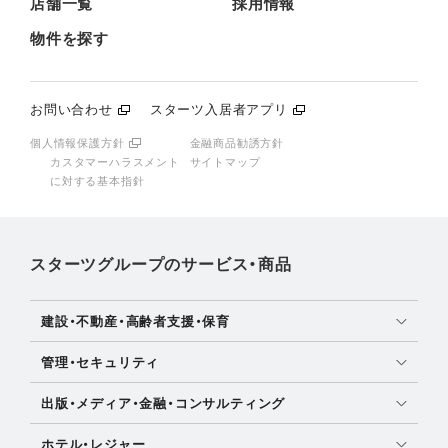
店舗一覧
採用情報
物件を探す
お問い合わせ
スターツ入居者アプリ
個人情報保護方針
金融商品勧誘方針
カスタマーハラスメント
サイトマップ
に対する基本指針
スターツグループのサービス・商品
建設・不動産・高齢者支援・保育
土地活用・免震住宅
管理・セキュリティ
新築分譲マンション・新築戸建
マンション・アパート管理
出版・メディア・金融・コンサルティング
注文住宅・リフォーム
社宅管理
女性・OL向け情報
賃貸・売買物件情報
ホテル・レジャー