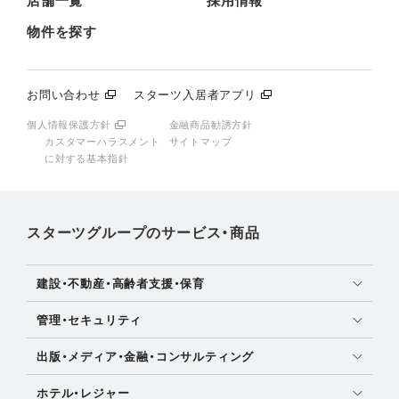
店舗一覧
採用情報
物件を探す
お問い合わせ
スターツ入居者アプリ
個人情報保護方針
金融商品勧誘方針
カスタマーハラスメント
サイトマップ
に対する基本指針
スターツグループのサービス・商品
建設・不動産・高齢者支援・保育
土地活用・免震住宅
管理・セキュリティ
新築分譲マンション・新築戸建
マンション・アパート管理
出版・メディア・金融・コンサルティング
注文住宅・リフォーム
社宅管理
女性・OL向け情報
賃貸・売買物件情報
ホテル・レジャー