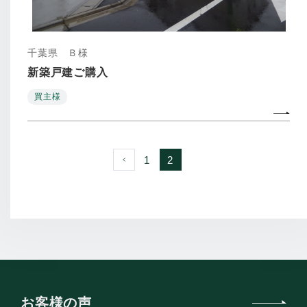
千葉県 Ｂ様
新築戸建ご購入
買主様
前へ
1
2
お客様の声