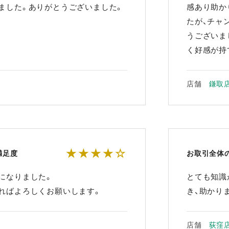
ました。ありがとうございました。
感あり助か
たが、チャ
うございま
く好感が持
店舗
鎌取
満足度
お取引全体
になりました。
とても知識
ればよろしくお願いします。
き、助かり
店舗
荻窪