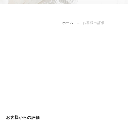
ホーム
お客様の評価
お客様からの評価