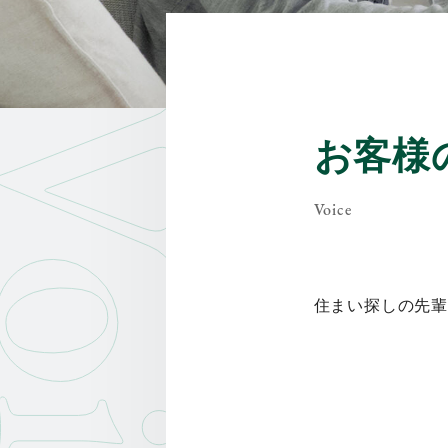
oice
お客様
Voice
住まい探しの先輩