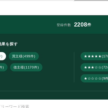
2208
件
登録件数
結果を探す
件)
買主様(499件)
★★★★★(17
件)
借主様(1170件)
★★★☆☆(72
★☆☆☆☆(9件