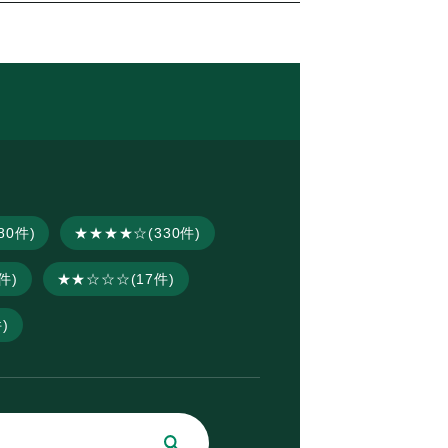
80件)
★★★★☆(330件)
件)
★★☆☆☆(17件)
)