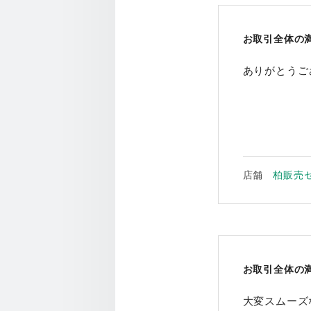
お取引全体の
ありがとうご
店舗
柏販売
お取引全体の
大変スムーズ