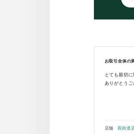
お取引全体の
とても親切に
ありがとうご
店舗
四街道