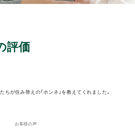
の評価
たちが住み替えの「ホンネ」を教えてくれました。
お客様の声