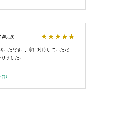
の満足度
絡いただき、丁寧に対応していただ
かりました。
ヶ谷店